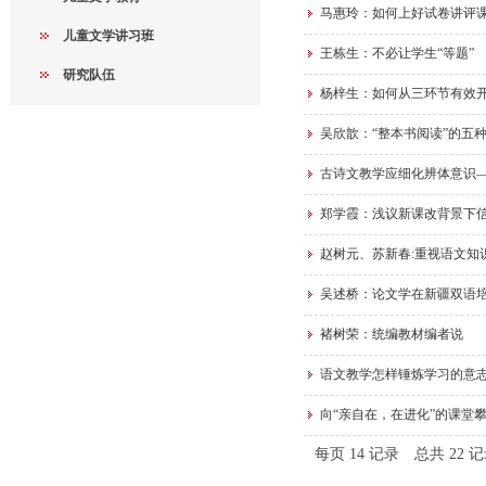
马惠玲：如何上好试卷讲评
儿童文学讲习班
​王栋生：不必让学生“等题”
研究队伍
杨梓生：如何从三环节有效
吴欣歆：“整本书阅读”的五
古诗文教学应细化辨体意识
郑学霞：浅议新课改背景下
赵树元、苏新春:重视语文知
吴述桥：论文学在新疆双语
褚树荣：统编教材编者说
语文教学怎样锤炼学习的意
向“亲自在，在进化”的课堂
每页
14
记录
总共
22
记